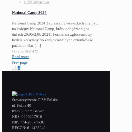
CISV Warszawa
National Camp 2024
National Camp 2024 Zapraszamy wszystkich chętnych
na kolejny National Camp, który odbędzie się w
dniach 26.05-2.06 2024r. Formularz zgłoszeniowy
będzie wysyłany do zarejestrowanych członków w
październiku.
[…]
Do you like it?
2
Read more
Prev page
1
2
3
4
Stowarzyszenie CISV Polska
ul. Polna 40
05-082 Stare Babice
KRS: 0000217916
NIP: 774-286-74-36
REGON: 611423242