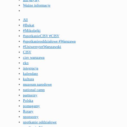
Ważne informacje
All
#Bukat
#Mikołajki
#spotkanieCISV #CISV
#spotkanieoddziałowe #Warszawa
#UniwersytetWarszawski
CISV
cisv warszawa
eko
integracja
kalendarz
kultura
muzeum narodowe
national camp
partnerzy
Polska
pomagamy
Rotary
sponsorzy
spotkanie oddziałowe