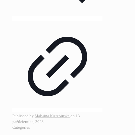
Published by
Malwina Kierebinska
on
13
października, 2023
Categories