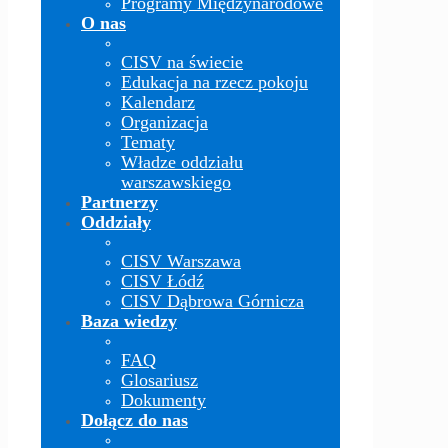
Programy Międzynarodowe
O nas
CISV na świecie
Edukacja na rzecz pokoju
Kalendarz
Organizacja
Tematy
Władze oddziału
warszawskiego
Partnerzy
Oddziały
CISV Warszawa
CISV Łódź
CISV Dąbrowa Górnicza
Baza wiedzy
FAQ
Glosariusz
Dokumenty
Dołącz do nas