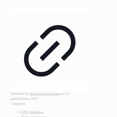
Published by
Malwina Kierebinska
on
15
października, 2023
Categories
CISV Warszawa
Ważne informacje