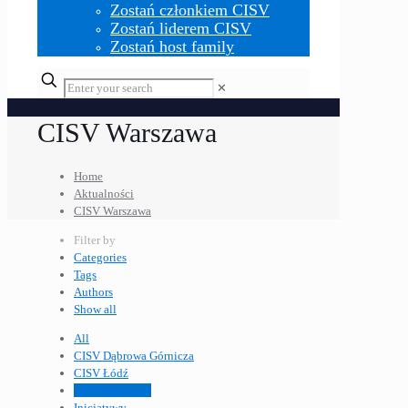
Zostań członkiem CISV
Zostań liderem CISV
Zostań host family
✕
CISV Warszawa
Home
Aktualności
CISV Warszawa
Filter by
Categories
Tags
Authors
Show all
All
CISV Dąbrowa Górnicza
CISV Łódź
CISV Warszawa
Inicjatywy