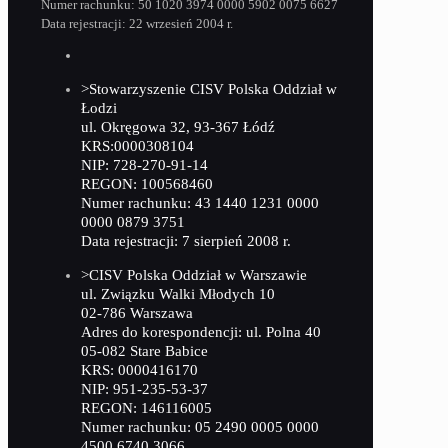
Numer rachunku: 50 1020 3974 0000 5902 0075 6627
Data rejestracji: 22 wrzesień 2004 r.
>Stowarzyszenie CISV Polska Oddział w
Łodzi
ul. Okręgowa 32, 93-367 Łódź
KRS:0000308104
NIP: 728-270-91-14
REGON: 100568460
Numer rachunku: 43 1440 1231 0000
0000 0879 3751
Data rejestracji: 7 sierpień 2008 r.
>CISV Polska Oddział w Warszawie
ul. Związku Walki Młodych 10
02-786 Warszawa
Adres do korespondencji: ul. Polna 40
05-082 Stare Babice
KRS: 0000416170
NIP: 951-235-53-37
REGON: 146116005
Numer rachunku: 05 2490 0005 0000
4500 6740 3066