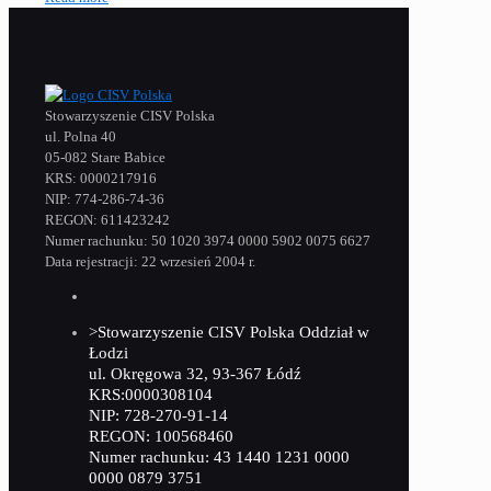
Stowarzyszenie CISV Polska
ul. Polna 40
05-082 Stare Babice
KRS: 0000217916
NIP: 774-286-74-36
REGON: 611423242
Numer rachunku: 50 1020 3974 0000 5902 0075 6627
Data rejestracji: 22 wrzesień 2004 r.
>Stowarzyszenie CISV Polska Oddział w
Łodzi
ul. Okręgowa 32, 93-367 Łódź
KRS:0000308104
NIP: 728-270-91-14
REGON: 100568460
Numer rachunku: 43 1440 1231 0000
0000 0879 3751