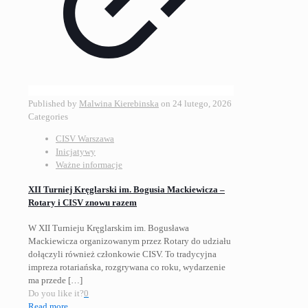
Published by
Malwina Kierebinska
on
24 lutego, 2026
Categories
CISV Warszawa
Inicjatywy
Ważne informacje
XII Turniej Kręglarski im. Bogusia Mackiewicza –
Rotary i CISV znowu razem
W XII Turnieju Kręglarskim im. Bogusława
Mackiewicza organizowanym przez Rotary do udziału
dołączyli również członkowie CISV. To tradycyjna
impreza rotariańska, rozgrywana co roku, wydarzenie
ma przede
[…]
Do you like it?
0
Read more