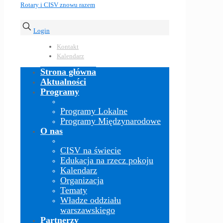
Login
Kontakt
Kalendarz
Strona główna
Aktualności
Programy
Programy Lokalne
Programy Międzynarodowe
O nas
CISV na świecie
Edukacja na rzecz pokoju
Kalendarz
Organizacja
Tematy
Władze oddziału
warszawskiego
Partnerzy