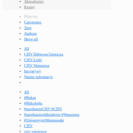
Aktualności
Rotary
Filter by
Categories
Tags
Authors
Show all
All
CISV Dąbrowa Górnicza
CISV Łódź
CISV Warszawa
Inicjatywy
Ważne informacje
All
#Bukat
#Mikołajki
#spotkanieCISV #CISV
#spotkanieoddziałowe #Warszawa
#UniwersytetWarszawski
CISV
cisv warszawa