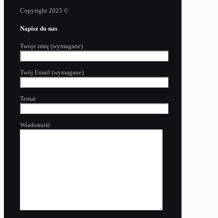
Copyright 2025 ©
Napisz do nas
Twoje imię (wymagane)
Twój Email (wymagane)
Temat
Wiadomość