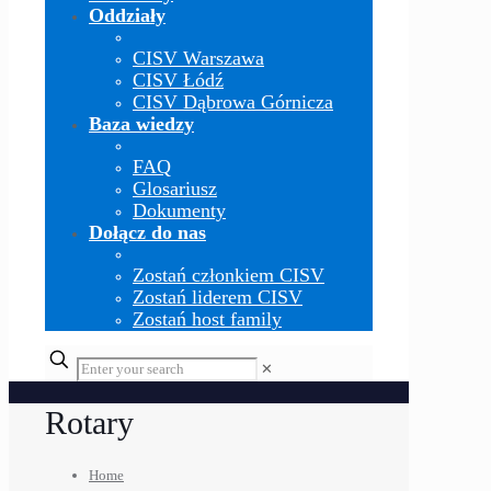
Oddziały
CISV Warszawa
CISV Łódź
CISV Dąbrowa Górnicza
Baza wiedzy
FAQ
Glosariusz
Dokumenty
Dołącz do nas
Zostań członkiem CISV
Zostań liderem CISV
Zostań host family
✕
Rotary
Home