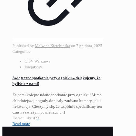
Published by
Malwina Kierebinska
on
7 grudnia, 2025
Categories
CISV Warszawa
Inicjatywy
Świąteczne spotkanie przy ognisku – dziękujemy, że
byliście z nami!
Za nami kolejne udane spotkanie przy ognisku! Mimo
chłodniejszej pogody dopisały zarówno humory, jak i
frekwencja. Cieszymy się, że wspólnie spędziliśmy ten
czas na świeżym powietrzu,
[…]
Do you like it?
3
Read more