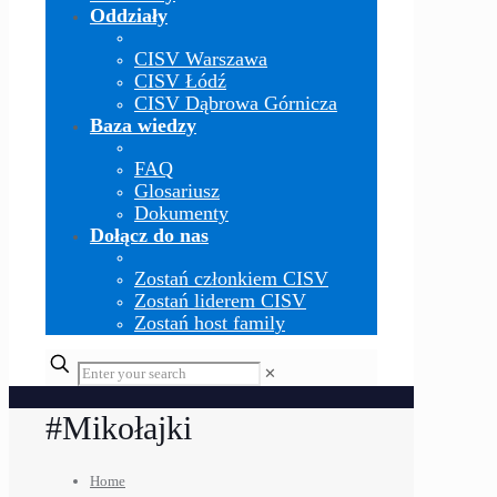
Oddziały
CISV Warszawa
CISV Łódź
CISV Dąbrowa Górnicza
Baza wiedzy
FAQ
Glosariusz
Dokumenty
Dołącz do nas
Zostań członkiem CISV
Zostań liderem CISV
Zostań host family
✕
#Mikołajki
Home