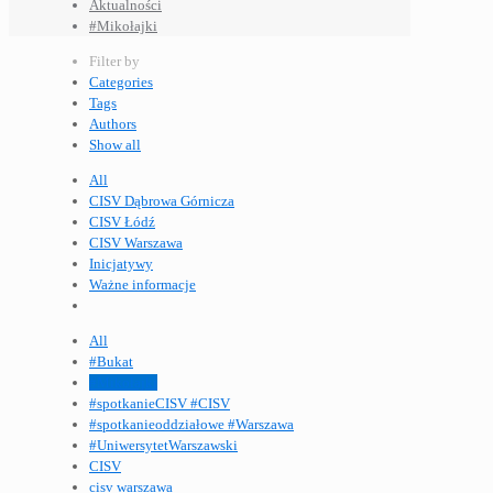
Aktualności
#Mikołajki
Filter by
Categories
Tags
Authors
Show all
All
CISV Dąbrowa Górnicza
CISV Łódź
CISV Warszawa
Inicjatywy
Ważne informacje
All
#Bukat
#Mikołajki
#spotkanieCISV #CISV
#spotkanieoddziałowe #Warszawa
#UniwersytetWarszawski
CISV
cisv warszawa