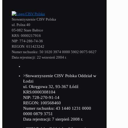
Stowarzyszenie CISV Polska
ul. Polna 40
05-082 Stare Babice
KRS: 0000217916
NIP: 774-286-74-36
REGON: 611423242
Numer rachunku: 50 1020 3974 0000 5902 0075 6627
Data rejestracji: 22 wrzesień 2004 r.
>Stowarzyszenie CISV Polska Oddział w
Łodzi
ul. Okręgowa 32, 93-367 Łódź
KRS:0000308104
NIP: 728-270-91-14
REGON: 100568460
Numer rachunku: 43 1440 1231 0000
0000 0879 3751
Data rejestracji: 7 sierpień 2008 r.