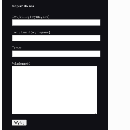
Napisz do nas
Twoje imię (wymagane)
Twój Email (wymagane)
Temat
Wiadomość