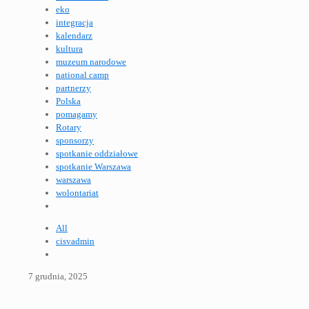
eko
integracja
kalendarz
kultura
muzeum narodowe
national camp
partnerzy
Polska
pomagamy
Rotary
sponsorzy
spotkanie oddziałowe
spotkanie Warszawa
warszawa
wolontariat
All
cisvadmin
7 grudnia, 2025