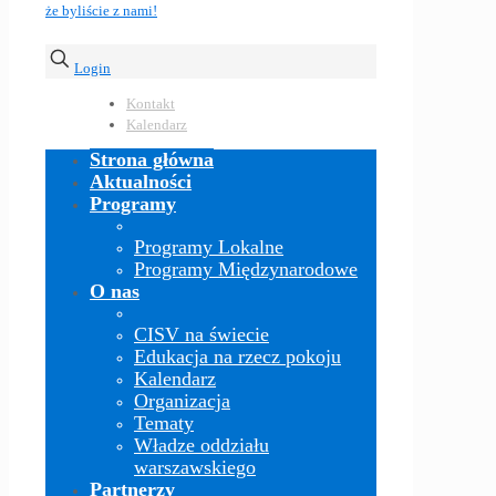
Login
Kontakt
Kalendarz
Strona główna
Aktualności
Programy
Programy Lokalne
Programy Międzynarodowe
O nas
CISV na świecie
Edukacja na rzecz pokoju
Kalendarz
Organizacja
Tematy
Władze oddziału
warszawskiego
Partnerzy