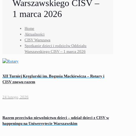
Warszawskiego CISV –
1 marca 2026
Home
Aktualności
CISV Warszawa
Spotkanie dzieci i rodziców Oddziału
Warszawskiego CISV – 1 marca 2026
XII Turniej Kręglarski im. Bogusia Mackiewicza – Rotary i
CISV znowu razem
24 lutego, 2026
Razem przeciwko niewolnictwu dzieci – udział dzieci z CISV w
happeningu na Uniwersytecie Warszawskim