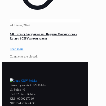
24 lutego, 2026
XII Turniej Kręglarski im. Bogusia Mackiewicza –
Rotary i CISV znowu razem
Read more
Comments are closed.
Stowarzyszenie CISV Polska
ul. Polna 40
05-082 Stare Babice
KRS: 0000217916
NIP: 774-286-74-36