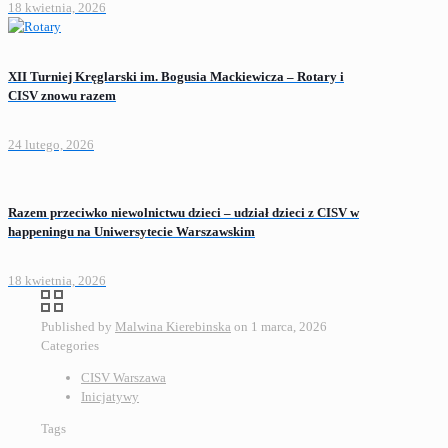
18 kwietnia, 2026
XII Turniej Kręglarski im. Bogusia Mackiewicza – Rotary i
CISV znowu razem
24 lutego, 2026
Razem przeciwko niewolnictwu dzieci – udział dzieci z CISV w
happeningu na Uniwersytecie Warszawskim
18 kwietnia, 2026
Published by
Malwina Kierebinska
on
1 marca, 2026
Categories
CISV Warszawa
Inicjatywy
Tags