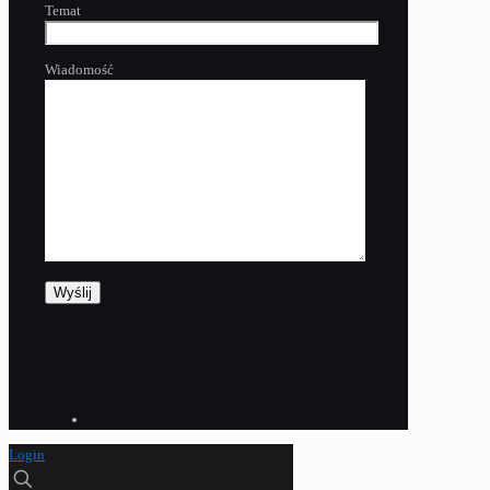
Temat
Wiadomość
Login