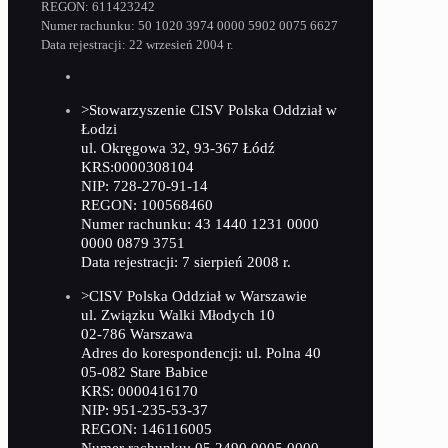
REGON: 611423242
Numer rachunku: 50 1020 3974 0000 5902 0075 6627
Data rejestracji: 22 wrzesień 2004 r.
>Stowarzyszenie CISV Polska Oddział w
Łodzi
ul. Okręgowa 32, 93-367 Łódź
KRS:0000308104
NIP: 728-270-91-14
REGON: 100568460
Numer rachunku: 43 1440 1231 0000
0000 0879 3751
Data rejestracji: 7 sierpień 2008 r.
>CISV Polska Oddział w Warszawie
ul. Związku Walki Młodych 10
02-786 Warszawa
Adres do korespondencji: ul. Polna 40
05-082 Stare Babice
KRS: 0000416170
NIP: 951-235-53-37
REGON: 146116005
Numer rachunku: 05 2490 0005 0000