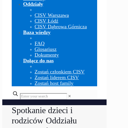
Oddziały
CISV Warszawa
CISV Łódź
CISV Dąbrowa Górnicza
Baza wiedzy
FAQ
Glosariusz
Dokumenty
Dołącz do nas
Zostań członkiem CISV
Zostań liderem CISV
Zostań host family
✕
Spotkanie dzieci i
rodziców Oddziału