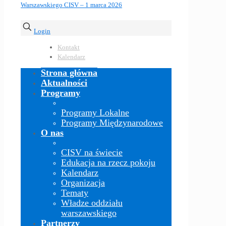
Login
Kontakt
Kalendarz
Strona główna
Aktualności
Programy
Programy Lokalne
Programy Międzynarodowe
O nas
CISV na świecie
Edukacja na rzecz pokoju
Kalendarz
Organizacja
Tematy
Władze oddziału
warszawskiego
Partnerzy