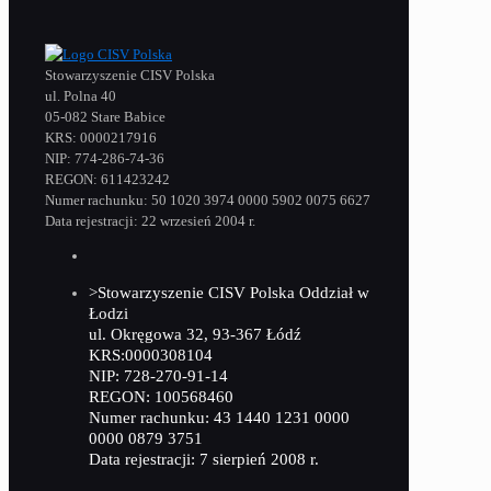
Stowarzyszenie CISV Polska
ul. Polna 40
05-082 Stare Babice
KRS: 0000217916
NIP: 774-286-74-36
REGON: 611423242
Numer rachunku: 50 1020 3974 0000 5902 0075 6627
Data rejestracji: 22 wrzesień 2004 r.
>Stowarzyszenie CISV Polska Oddział w
Łodzi
ul. Okręgowa 32, 93-367 Łódź
KRS:0000308104
NIP: 728-270-91-14
REGON: 100568460
Numer rachunku: 43 1440 1231 0000
0000 0879 3751
Data rejestracji: 7 sierpień 2008 r.