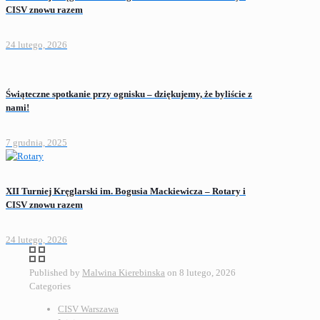
CISV znowu razem
24 lutego, 2026
Świąteczne spotkanie przy ognisku – dziękujemy, że byliście z
nami!
7 grudnia, 2025
XII Turniej Kręglarski im. Bogusia Mackiewicza – Rotary i
CISV znowu razem
24 lutego, 2026
Published by
Malwina Kierebinska
on
8 lutego, 2026
Categories
CISV Warszawa