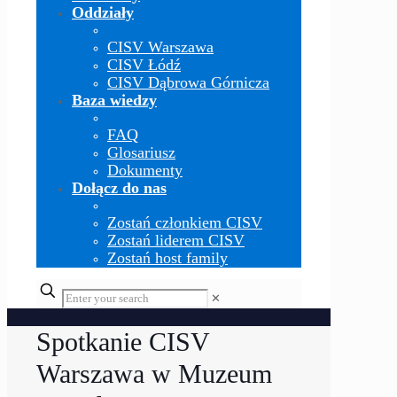
Oddziały
CISV Warszawa
CISV Łódź
CISV Dąbrowa Górnicza
Baza wiedzy
FAQ
Glosariusz
Dokumenty
Dołącz do nas
Zostań członkiem CISV
Zostań liderem CISV
Zostań host family
✕
Spotkanie CISV
Warszawa w Muzeum