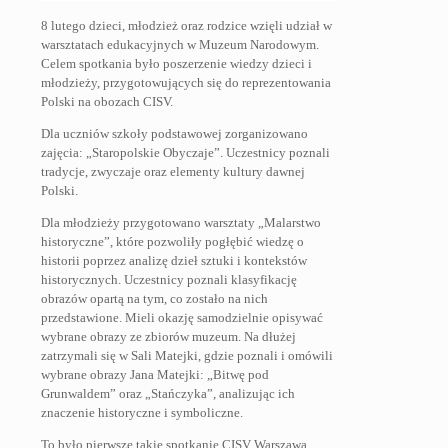
8 lutego dzieci, młodzież oraz rodzice wzięli udział w
warsztatach edukacyjnych w Muzeum Narodowym.
Celem spotkania było poszerzenie wiedzy dzieci i
młodzieży, przygotowujących się do reprezentowania
Polski na obozach CISV.
Dla uczniów szkoły podstawowej zorganizowano
zajęcia: „Staropolskie Obyczaje”. Uczestnicy poznali
tradycje, zwyczaje oraz elementy kultury dawnej
Polski.
Dla młodzieży przygotowano warsztaty „Malarstwo
historyczne”, które pozwoliły pogłębić wiedzę o
historii poprzez analizę dzieł sztuki i kontekstów
historycznych. Uczestnicy poznali klasyfikację
obrazów opartą na tym, co zostało na nich
przedstawione. Mieli okazję samodzielnie opisywać
wybrane obrazy ze zbiorów muzeum. Na dłużej
zatrzymali się w Sali Matejki, gdzie poznali i omówili
wybrane obrazy Jana Matejki: „Bitwę pod
Grunwaldem” oraz „Stańczyka”, analizując ich
znaczenie historyczne i symboliczne.
To było pierwsze takie spotkanie CISV Warszawa