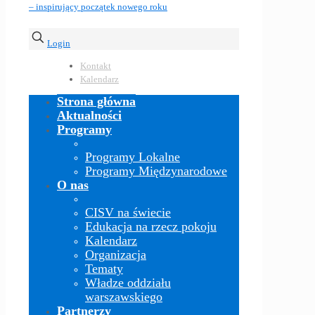
Login
Kontakt
Kalendarz
Strona główna
Aktualności
Programy
Programy Lokalne
Programy Międzynarodowe
O nas
CISV na świecie
Edukacja na rzecz pokoju
Kalendarz
Organizacja
Tematy
Władze oddziału
warszawskiego
Partnerzy