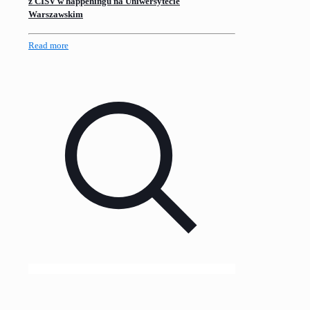
z CISV w happeningu na Uniwersytecie
Warszawskim
Read more